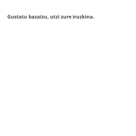
Gustatu bazaizu, utzi zure iruzkina.