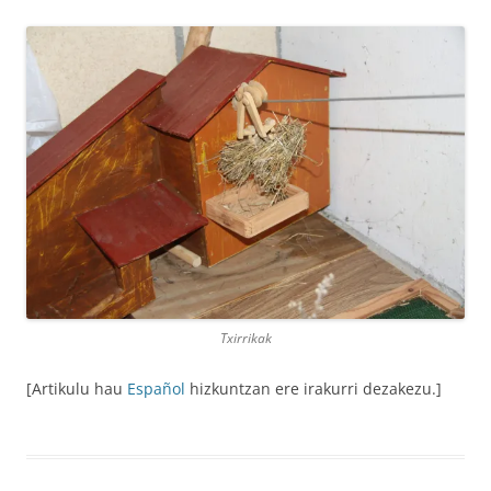
Txirrikak
[Artikulu hau
Español
hizkuntzan ere irakurri dezakezu.]