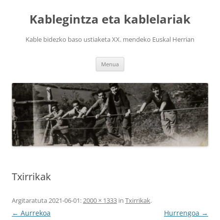
Edukira
salto
Kablegintza eta kablelariak
egin
Kable bidezko baso ustiaketa XX. mendeko Euskal Herrian
Menua
Txirrikak
Argitaratuta
2021-06-01
:
2000 × 1333
in
Txirrikak
.
← Aurrekoa
Hurrengoa →