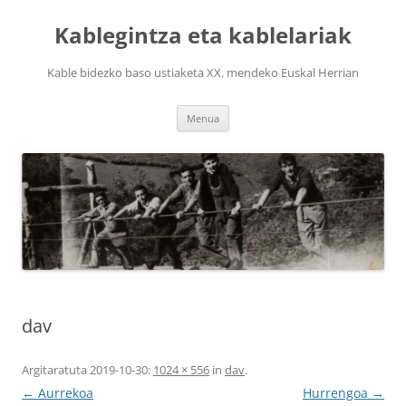
Edukira
salto
Kablegintza eta kablelariak
egin
Kable bidezko baso ustiaketa XX. mendeko Euskal Herrian
Menua
dav
Argitaratuta
2019-10-30
:
1024 × 556
in
dav
.
← Aurrekoa
Hurrengoa →