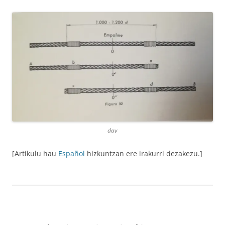
dav
[Artikulu hau
Español
hizkuntzan ere irakurri dezakezu.]