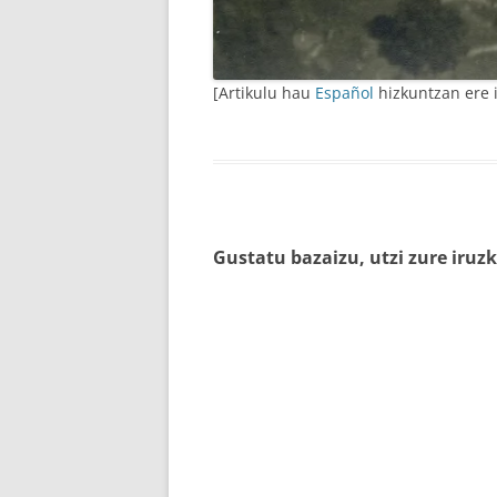
[Artikulu hau
Español
hizkuntzan ere i
Gustatu bazaizu, utzi zure iruzk