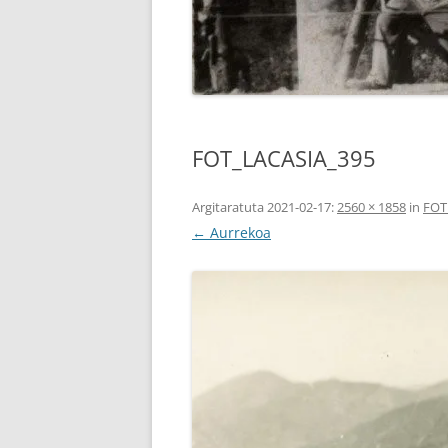
FOT_LACASIA_395
Argitaratuta
2021-02-17
:
2560 × 1858
in
FOT
← Aurrekoa