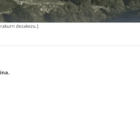
rakurri dezakezu.]
ina.