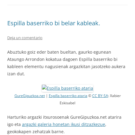
Espilla baserriko bi belar kableak.
Deja un comentario
Abuztuko goiz eder baten bueltan, gaurko egunean
Ataungo Arrondon kokatua dagoen Espilla baserriko bi
kableen elementu nagusienak argazkitan jasotzeko aukera
izan dut.
GureGipuzkoa.net
|
Espilla baserriko ataria
©
CC BY-SA
: Xabier
Eskisabel
Harturiko argazki itxurosoenak GureGipuzkoa.net atarira
igo eta
argazki galeria honetan ikusi ditzazkezue
,
geokokapen zehatzak barne.