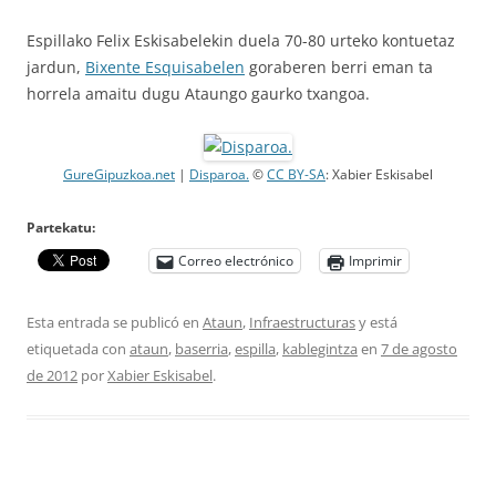
Espillako Felix Eskisabelekin duela 70-80 urteko kontuetaz
jardun,
Bixente Esquisabelen
goraberen berri eman ta
horrela amaitu dugu Ataungo gaurko txangoa.
GureGipuzkoa.net
|
Disparoa.
©
CC BY-SA
: Xabier Eskisabel
Partekatu:
Correo electrónico
Imprimir
Esta entrada se publicó en
Ataun
,
Infraestructuras
y está
etiquetada con
ataun
,
baserria
,
espilla
,
kablegintza
en
7 de agosto
de 2012
por
Xabier Eskisabel
.