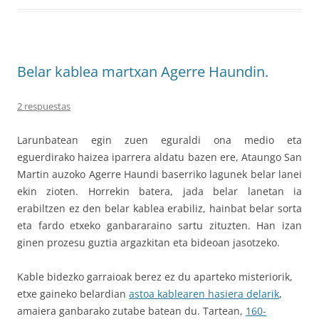
Belar kablea martxan Agerre Haundin.
2 respuestas
Larunbatean egin zuen eguraldi ona medio eta
eguerdirako haizea iparrera aldatu bazen ere, Ataungo San
Martin auzoko Agerre Haundi baserriko lagunek belar lanei
ekin zioten. Horrekin batera, jada belar lanetan ia
erabiltzen ez den belar kablea erabiliz, hainbat belar sorta
eta fardo etxeko ganbararaino sartu zituzten. Han izan
ginen prozesu guztia argazkitan eta bideoan jasotzeko.
Kable bidezko garraioak berez ez du aparteko misteriorik,
etxe gaineko belardian
astoa kablearen hasiera delarik
,
amaiera ganbarako zutabe batean du. Tartean,
160-