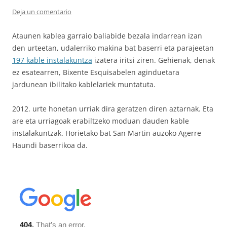
Deja un comentario
Ataunen kablea garraio baliabide bezala indarrean izan
den urteetan, udalerriko makina bat baserri eta parajeetan
197 kable instalakuntza
izatera iritsi ziren. Gehienak, denak
ez esatearren, Bixente Esquisabelen aginduetara
jardunean ibilitako kablelariek muntatuta.
2012. urte honetan urriak dira geratzen diren aztarnak. Eta
are eta urriagoak erabiltzeko moduan dauden kable
instalakuntzak. Horietako bat San Martin auzoko Agerre
Haundi baserrikoa da.