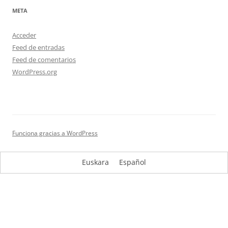
META
Acceder
Feed de entradas
Feed de comentarios
WordPress.org
Funciona gracias a WordPress
Euskara
Español