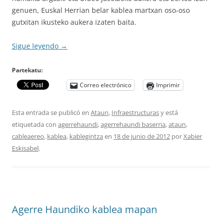
genuen, Euskal Herrian belar kablea martxan oso-oso
gutxitan ikusteko aukera izaten baita.
Sigue leyendo
→
Partekatu:
Correo electrónico
Imprimir
Esta entrada se publicó en
Ataun
,
Infraestructuras
y está
etiquetada con
agerrehaundi
,
agerrehaundi baserria
,
ataun
,
cableaereo
,
kablea
,
kablegintza
en
18 de junio de 2012
por
Xabier
Eskisabel
.
Agerre Haundiko kablea mapan