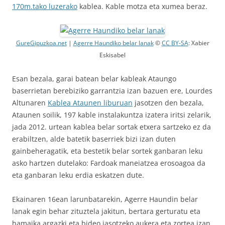
170m.tako luzerako
kablea. Kable motza eta xumea beraz.
GureGipuzkoa.net
|
Agerre Haundiko belar lanak
©
CC BY-SA
: Xabier
Eskisabel
Esan bezala, garai batean belar kableak Ataungo
baserrietan berebiziko garrantzia izan bazuen ere, Lourdes
Altunaren
Kablea Ataunen liburuan
jasotzen den bezala,
Ataunen soilik, 197 kable instalakuntza izatera iritsi zelarik,
jada 2012. urtean kablea belar sortak etxera sartzeko ez da
erabiltzen, alde batetik baserriek bizi izan duten
gainbeheragatik, eta bestetik belar sortek ganbaran leku
asko hartzen dutelako: Fardoak maneiatzea erosoagoa da
eta ganbaran leku erdia eskatzen dute.
Ekainaren 16ean larunbatarekin, Agerre Haundin belar
lanak egin behar zituztela jakitun, bertara gerturatu eta
hamaika argazki eta bideo jasotzeko aukera eta zortea izan