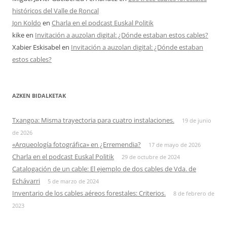
históricos del Valle de Roncal
Jon Koldo
en
Charla en el podcast Euskal Politik
kike
en
Invitación a auzolan digital: ¿Dónde estaban estos cables?
Xabier Eskisabel
en
Invitación a auzolan digital: ¿Dónde estaban
estos cables?
AZKEN BIDALKETAK
Txangoa: Misma trayectoria para cuatro instalaciones.
19 de junio
de 2026
«Arqueología fotográfica» en ¿Erremendia?
17 de mayo de 2026
Charla en el podcast Euskal Politik
29 de octubre de 2024
Catalogación de un cable: El ejemplo de dos cables de Vda. de
Echávarri
5 de marzo de 2024
Inventario de los cables aéreos forestales: Criterios.
8 de febrero de
2023