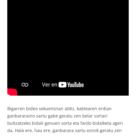
Bigarren bideo sekuentzian aldiz, kablearen erdian
ganbararaino sartu gabe geratu zen belar sortari
bultzatzeko bidali genuen sorta eta fardo bidalketa ageri
da. Hala ere, hau ere, ganbarara sartu ezinik geratu zen