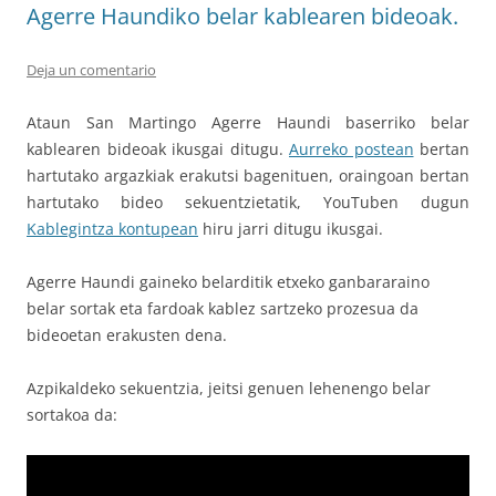
Agerre Haundiko belar kablearen bideoak.
Deja un comentario
Ataun San Martingo Agerre Haundi baserriko belar
kablearen bideoak ikusgai ditugu.
Aurreko postean
bertan
hartutako argazkiak erakutsi bagenituen, oraingoan bertan
hartutako bideo sekuentzietatik, YouTuben dugun
Kablegintza kontupean
hiru jarri ditugu ikusgai.
Agerre Haundi gaineko belarditik etxeko ganbararaino
belar sortak eta fardoak kablez sartzeko prozesua da
bideoetan erakusten dena.
Azpikaldeko sekuentzia, jeitsi genuen lehenengo belar
sortakoa da: