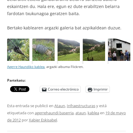
eskaintzen du. Hala ere, egun ez dute erabiltzen belarra
fardotan txukunagoa geratzen baita.
Bertako kablearen argazki galeria bat azpikaldean duzue.
Agerre Haundiko kablea
, argazki albuma Flickren.
Partekatu:
Correo electrónico
Imprimir
Esta entrada se publicó en
Ataun
,
Infraestructuras
y está
etiquetada con
agerrehaundi baserria
,
ataun
,
kablea
en
19 de mayo
de 2012
por
Xabier Eskisabel
.