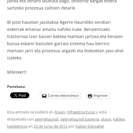
janda eta zeharo lasatuta dago, ondorioz kargak etxera
sartzeko prozesua zailtzen delarik.
Bi post hauetan jasotakoa Agerre Haundiko sendiari
eskerrak emanaz amaitu nahiko nuke. Beraientzako
trastornoa izan baizen kablea martxan jartzea eta beraien
burua eskaini baizuten garraio sistema hau berriro
martxan jarri eta prozesua argazki eta bideoetan jaso ahal
izateko.
Milesker!!
Partekatu:
Correo electrónico
Imprimir
Esta entrada se publicó en
Ataun
,
Infraestructuras
y está
etiquetada con
agerrehaundi
,
agerrehaundi baserria
,
ataun
,
kablea
,
kablegintza
en
23 de junio de 2012
por
Xabier Eskisabel
.