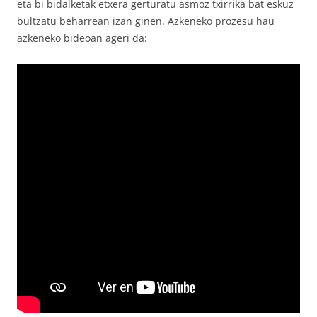
eta bi bidalketak etxera gerturatu asmoz txirrika bat eskuz
bultzatu beharrean izan ginen. Azkeneko prozesu hau
azkeneko bideoan ageri da: