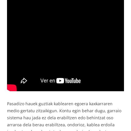
Pasadizo hauek guztiak kablearen egoera kaxkarraren
medio gertatu zitzaikigun. Kontu egin behar dugu, garraio
sistema hau jada ez dela erabiltzen edo behintzat oso
arraroa dela berau erabiltzea, ondorioz, kablea erdoila