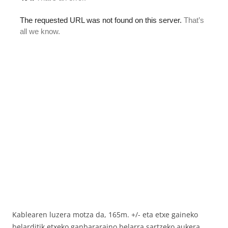
Kablearen luzera motza da, 165m. +/- eta etxe gaineko
belarditik etxeko ganbararaino belarra sartzeko aukera