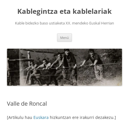
Saltar
al
Kablegintza eta kablelariak
contenido
Kable bidezko baso ustiaketa XX. mendeko Euskal Herrian
Menú
Valle de Roncal
[Artikulu hau
Euskara
hizkuntzan ere irakurri dezakezu.]