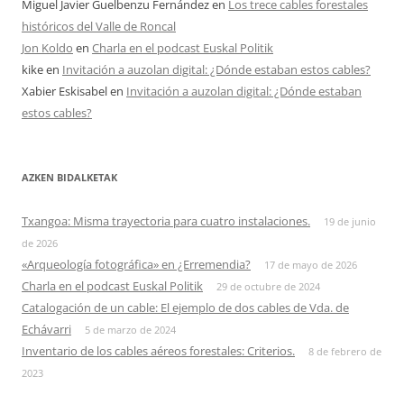
Miguel Javier Guelbenzu Fernández
en
Los trece cables forestales
históricos del Valle de Roncal
Jon Koldo
en
Charla en el podcast Euskal Politik
kike
en
Invitación a auzolan digital: ¿Dónde estaban estos cables?
Xabier Eskisabel
en
Invitación a auzolan digital: ¿Dónde estaban
estos cables?
AZKEN BIDALKETAK
Txangoa: Misma trayectoria para cuatro instalaciones.
19 de junio
de 2026
«Arqueología fotográfica» en ¿Erremendia?
17 de mayo de 2026
Charla en el podcast Euskal Politik
29 de octubre de 2024
Catalogación de un cable: El ejemplo de dos cables de Vda. de
Echávarri
5 de marzo de 2024
Inventario de los cables aéreos forestales: Criterios.
8 de febrero de
2023