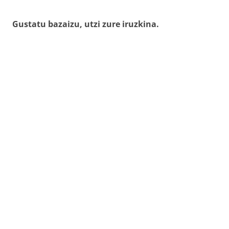
nabigatu
Gustatu bazaizu, utzi zure iruzkina.