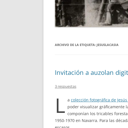
ARCHIVO DE LA ETIQUETA:
JESUSLACASIA
Invitación a auzolan digi
3 respuestas
L
a
colección fotográfica de Jesús
poder visualizar gráficamente l
componían los tricables forest
1950-1970 en Navarra. Para las décadas
escasos.