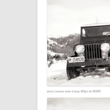
Jesús Lacasia ante el Jeep Willys de RENFE.