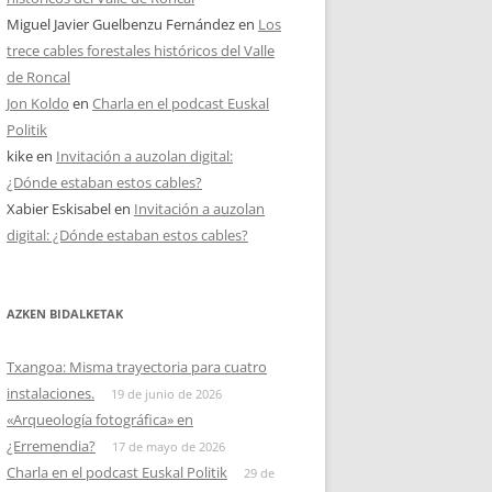
Miguel Javier Guelbenzu Fernández
en
Los
trece cables forestales históricos del Valle
de Roncal
Jon Koldo
en
Charla en el podcast Euskal
Politik
kike
en
Invitación a auzolan digital:
¿Dónde estaban estos cables?
Xabier Eskisabel
en
Invitación a auzolan
digital: ¿Dónde estaban estos cables?
AZKEN BIDALKETAK
Txangoa: Misma trayectoria para cuatro
instalaciones.
19 de junio de 2026
«Arqueología fotográfica» en
¿Erremendia?
17 de mayo de 2026
Charla en el podcast Euskal Politik
29 de