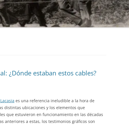
TXANGOAMENDI-NABALAKO
LERDENGIBEL-RÍO URROBI
BIDEA
BELABARTZE-SELVA DE
ORTXOLA-RINCÓN DE LA MUG
BELABARTZE
TXANGOAMENDI-REGATA
DE GARRALDA
ETXESAKESE-TXANGOA
CARASOL DE OTSOBIETA-
ZANATZ-RINCÓN DE LA MUGA 
ASOLATZE
[IRATI] EGURGIO-MOZOLOART
GARRALDA
ERROIZU-ASOLATZE
[IRATI] KAKOLLAKO ERREKA-
ZETEPE-OLALDEA
GIBELEA
ERROIZU-BORDA DE GIXON
tal: ¿Dónde estaban estos cables?
[IRATI] MOZOLOAK-IRIBIATXIK
ERROIZU-ERROIZU
KELETA-LARRATZA DE BELAGU
RINCÓN DE MAZE-ASOLATZE
 Lacasia
es una referencia ineludible a la hora de
as distintas ubicaciones y los elementos que
SELVA BERROETA-CORRAL DE
ales que estuvieron en funcionamiento en las décadas
BOLANT
 anteriores a estas, los testimonios gráficos son
SELVA GRANDE-LARRATZA DE