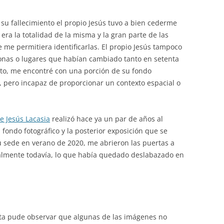
BELAGUA [CORTO]
su fallecimiento el propio Jesús tuvo a bien cederme
SELVA GRANDE-LARRATZA DE
 era la totalidad de la misma y la gran parte de las
BELAGUA [LARGO]
me permitiera identificarlas. El propio Jesús tampoco
sonas o lugares que habían cambiado tanto en setenta
ento, me encontré con una porción de su fondo
a, pero incapaz de proporcionar un contexto espacial o
e Jesús Lacasia
realizó hace ya un par de años al
fondo fotográfico y la posterior exposición que se
su sede en verano de 2020, me abrieron las puertas a
almente todavía, lo que había quedado deslabazado en
ita pude observar que algunas de las imágenes no