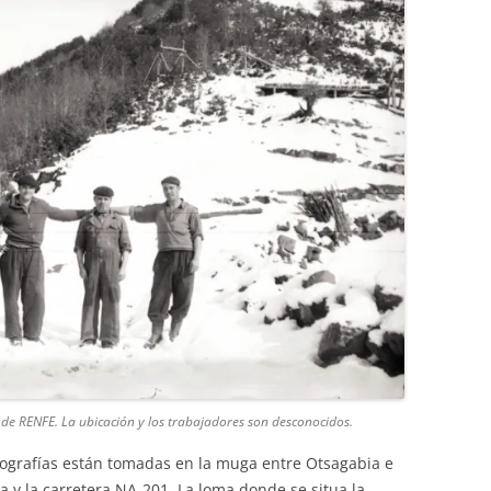
 de RENFE. La ubicación y los trabajadores son desconocidos.
tografías están tomadas en la muga entre Otsagabia e
la y la carretera NA-201. La loma donde se situa la