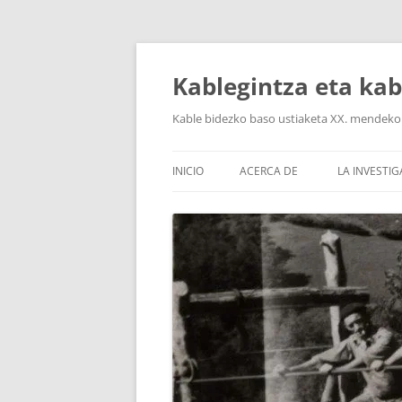
Saltar
al
contenido
Kablegintza eta kab
Kable bidezko baso ustiaketa XX. mendeko
INICIO
ACERCA DE
LA INVESTI