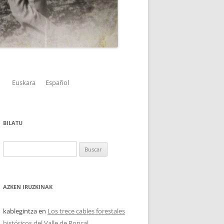
A
DE
EA
Euskara
Español
BILATU
IA
A
Buscar:
AZKEN IRUZKINAK
kablegintza
en
Los trece cables forestales
históricos del Valle de Roncal